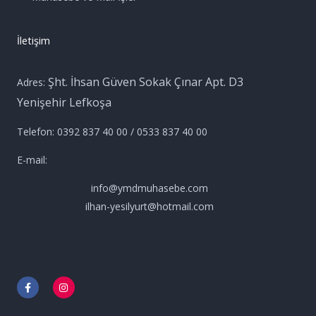
İletişim
Şht. İhsan Güven Sokak Çınar Apt. D3
Adres:
Yenişehir Lefkoşa
Telefon: 0392 837 40 00 / 0533 837 40 00
E-mail:
info@ymdmuhasebe.com
ilhan-yesilyurt@hotmail.com
F
I
a
n
c
s
e
t