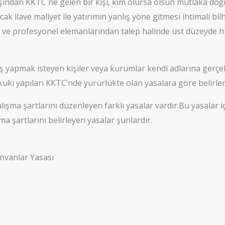
 dışından KKTC ne gelen bir kişi, kim olursa olsun mutlaka do
k ilave maliyet ile yatırımın yanlış yöne gitmesi ihtimali bi
 ve profesyonel elemanlarından talep halinde üst düzeyde hi
yapmak isteyen kişiler veya kurumlar kendi adlarına gerçek k
ukuki yapıları KKTC’nde yürürlükte olan yasalara göre belirlen
şma şartlarını düzenleyen farklı yasalar vardır.Bu yasalar i
şma şartlarını belirleyen yasalar şunlardır.
Ünvanlar Yasası