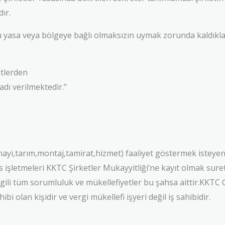
ır.
u yasa veya bölgeye bağlı olmaksızın uymak zorunda kaldıklar
etlerden
adı verilmektedir.”
i,tarım,montaj,tamirat,hizmet) faaliyet göstermek isteyen ge
hıs işletmeleri KKTC Şirketler Mukayyitliği’ne kayıt olmak sure
e ilgili tüm sorumluluk ve mükellefiyetler bu şahsa aittir.KKTC 
i olan kişidir ve vergi mükellefi işyeri değil iş sahibidir.