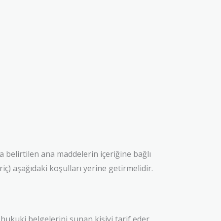
a belirtilen ana maddelerin içeriğine bağlı
ç) aşağıdaki koşulları yerine getirmelidir.
hukuki belgelerini sunan kişiyi tarif eder.