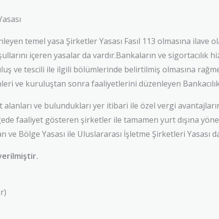
Yasası
yen temel yasa Şirketler Yasası Fasıl 113 olmasına ilave ola
llarını içeren yasalar da vardır.Bankaların ve sigortacılık h
luş ve tescili ile ilgili bölümlerinde belirtilmiş olmasına r
inleri ve kuruluştan sonra faaliyetlerini düzenleyen Bankacıl
alanları ve bulundukları yer itibari ile özel vergi avantajları
ede faaliyet gösteren şirketler ile tamamen yurt dışına yöneli
n ve Bölge Yasası ile Uluslararası İşletme Şirketleri Yasası da
erilmiştir.
r)