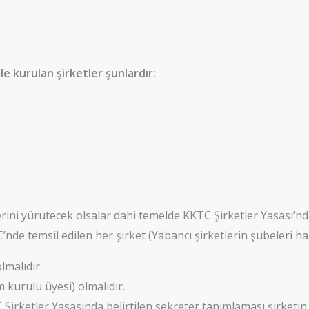
le kurulan şirketler şunlardır:
erini yürütecek olsalar dahi temelde KKTC Şirketler Yasası’nd
e temsil edilen her şirket (Yabancı şirketlerin şubeleri hari
lmalıdır.
m kurulu üyesi) olmalıdır.
C Şirketler Yasasında belirtilen sekreter tanımlaması şirketin 