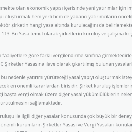
mekte olan ekonomik yapısı içerisinde yeni yatırımlar için i
ı oluşturmak hem yerli hem de yabancı yatırımcıların öncelik
tör şirketin hangi yasa altında kurulacağını da belirlemekted
 113. Bu Yasa temel olarak şirketlerin kuruluş ve çalışma koşu
faaliyetlere göre farklı vergilendirme sınıfına girmektedirl
C Şirketler Yasasına ilave olarak çıkartılmış bulunan yasalarl
u nedenle yatırımı yürüteceği yasal yapıyı oluşturmak istey
lecek en önemli kararlardan birisidir. Şirket kuruluş işlemle
 başta vergi olmak üzere diğer yasal yükümlülüklerin neler
 yürütülmesini sağlamaktadır.
uluşu ile ilgili diğer yasalar konusunda çok büyük bir deney
önemli kurumların Şirketler Yasası ve Vergi Yasaları konular