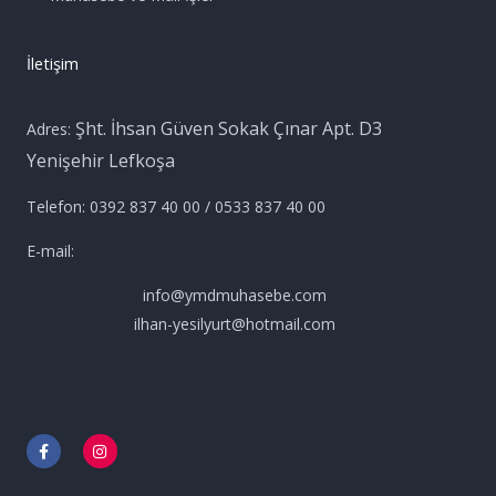
İletişim
Şht. İhsan Güven Sokak Çınar Apt. D3
Adres:
Yenişehir Lefkoşa
Telefon: 0392 837 40 00 / 0533 837 40 00
E-mail:
info@ymdmuhasebe.com
ilhan-yesilyurt@hotmail.com
F
I
a
n
c
s
e
t