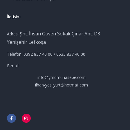
İletişim
Şht. İhsan Güven Sokak Çınar Apt. D3
Adres:
Yenişehir Lefkoşa
Telefon: 0392 837 40 00 / 0533 837 40 00
E-mail:
info@ymdmuhasebe.com
ilhan-yesilyurt@hotmail.com
F
I
a
n
c
s
e
t