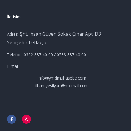
İletişim
Şht. İhsan Güven Sokak Çınar Apt. D3
Adres:
Yenişehir Lefkoşa
Telefon: 0392 837 40 00 / 0533 837 40 00
E-mail:
info@ymdmuhasebe.com
ilhan-yesilyurt@hotmail.com
F
I
a
n
c
s
e
t