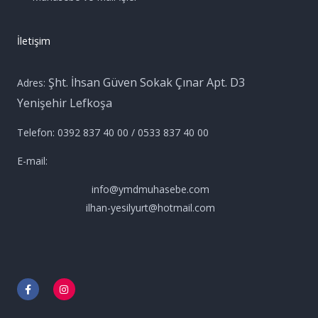
İletişim
Şht. İhsan Güven Sokak Çınar Apt. D3
Adres:
Yenişehir Lefkoşa
Telefon: 0392 837 40 00 / 0533 837 40 00
E-mail:
info@ymdmuhasebe.com
ilhan-yesilyurt@hotmail.com
F
I
a
n
c
s
e
t