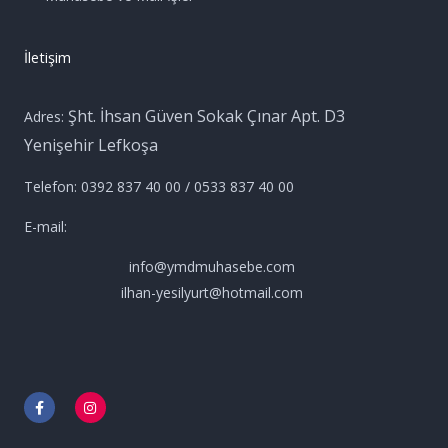
İletişim
Şht. İhsan Güven Sokak Çınar Apt. D3
Adres:
Yenişehir Lefkoşa
Telefon: 0392 837 40 00 / 0533 837 40 00
E-mail:
info@ymdmuhasebe.com
ilhan-yesilyurt@hotmail.com
F
I
a
n
c
s
e
t