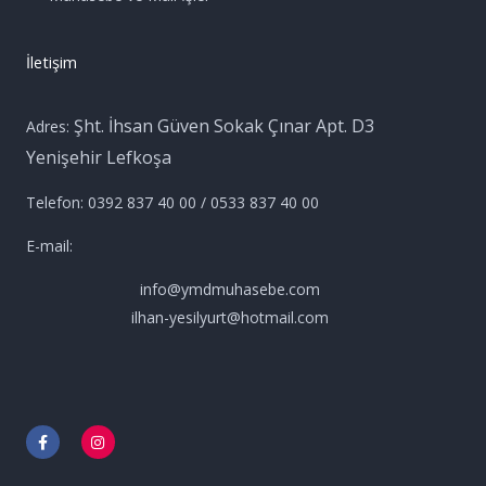
İletişim
Şht. İhsan Güven Sokak Çınar Apt. D3
Adres:
Yenişehir Lefkoşa
Telefon: 0392 837 40 00 / 0533 837 40 00
E-mail:
info@ymdmuhasebe.com
ilhan-yesilyurt@hotmail.com
F
I
a
n
c
s
e
t