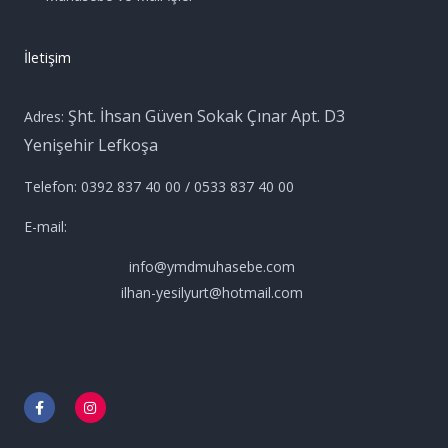
İletişim
Şht. İhsan Güven Sokak Çınar Apt. D3
Adres:
Yenişehir Lefkoşa
Telefon: 0392 837 40 00 / 0533 837 40 00
E-mail:
info@ymdmuhasebe.com
ilhan-yesilyurt@hotmail.com
F
I
a
n
c
s
e
t