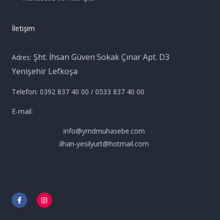
İletişim
Şht. İhsan Güven Sokak Çınar Apt. D3
Adres:
Yenişehir Lefkoşa
Telefon: 0392 837 40 00 / 0533 837 40 00
E-mail:
info@ymdmuhasebe.com
ilhan-yesilyurt@hotmail.com
F
I
a
n
c
s
e
t