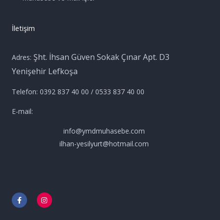
İletişim
Şht. İhsan Güven Sokak Çınar Apt. D3
Adres:
Yenişehir Lefkoşa
Telefon: 0392 837 40 00 / 0533 837 40 00
E-mail:
info@ymdmuhasebe.com
ilhan-yesilyurt@hotmail.com
F
I
a
n
c
s
e
t