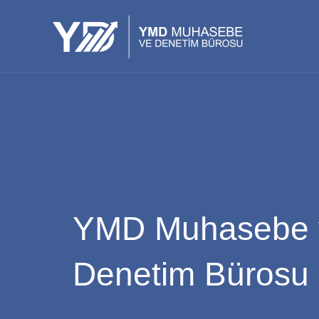
İçeriğe
atla
YMD Muhasebe 
Denetim Bürosu