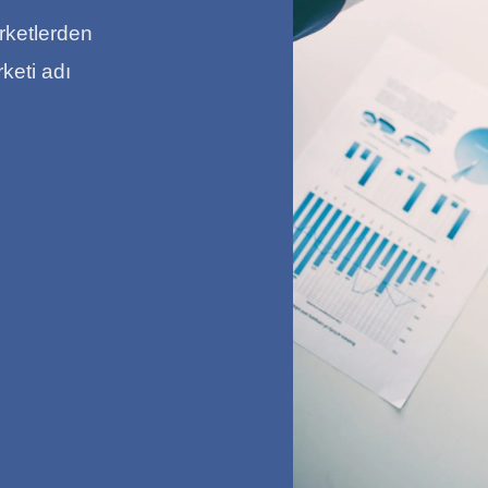
irketlerden
keti adı