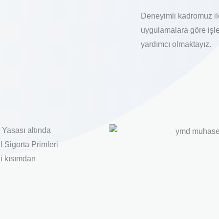
Deneyimli kadromuz ile
uygulamalara göre işl
yardımcı olmaktayız.
r Yasası altında
l Sigorta Primleri
ki kısımdan