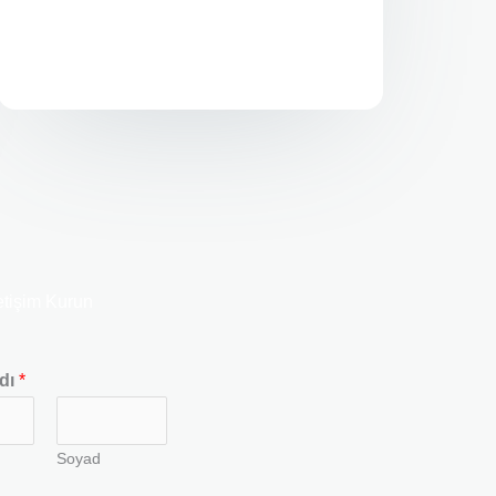
etişim Kurun
dı
*
Soyad