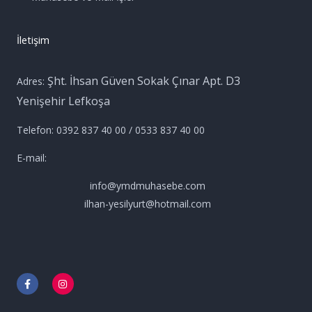
İletişim
Şht. İhsan Güven Sokak Çınar Apt. D3
Adres:
Yenişehir Lefkoşa
Telefon: 0392 837 40 00 / 0533 837 40 00
E-mail:
info@ymdmuhasebe.com
ilhan-yesilyurt@hotmail.com
F
I
a
n
c
s
e
t