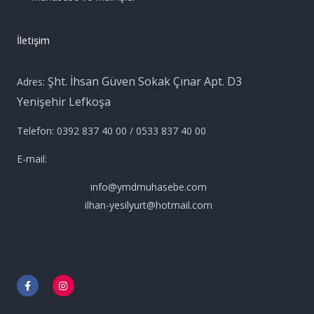
İletişim
Şht. İhsan Güven Sokak Çınar Apt. D3
Adres:
Yenişehir Lefkoşa
Telefon: 0392 837 40 00 / 0533 837 40 00
E-mail:
info@ymdmuhasebe.com
ilhan-yesilyurt@hotmail.com
F
I
a
n
c
s
e
t