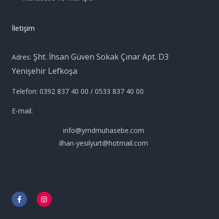
İletişim
Şht. İhsan Güven Sokak Çınar Apt. D3
Adres:
Yenişehir Lefkoşa
Telefon: 0392 837 40 00 / 0533 837 40 00
E-mail:
info@ymdmuhasebe.com
ilhan-yesilyurt@hotmail.com
F
I
a
n
c
s
e
t