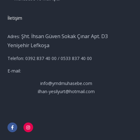
İletişim
Şht. İhsan Güven Sokak Çınar Apt. D3
Adres:
Yenişehir Lefkoşa
Telefon: 0392 837 40 00 / 0533 837 40 00
E-mail:
info@ymdmuhasebe.com
ilhan-yesilyurt@hotmail.com
F
I
a
n
c
s
e
t